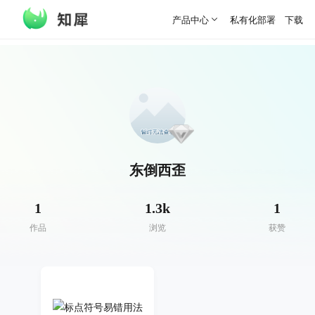
产品中心
私有化部署
下载客
东倒西歪
1
1.3k
1
作品
浏览
获赞