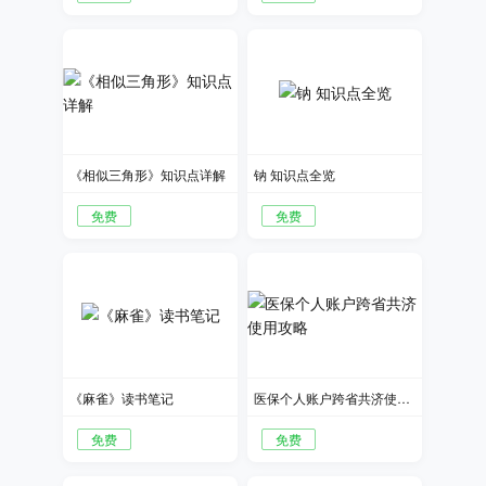
《相似三角形》知识点详解
钠 知识点全览
免费
免费
《麻雀》读书笔记
医保个人账户跨省共济使用攻略
免费
免费