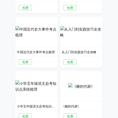
免费
免费
中国近代史大事件考点梳理
从入门到实践技巧全攻略
免费
免费
小学五年级语文必考知识点系统梳理
《糖的代谢》
免费
免费