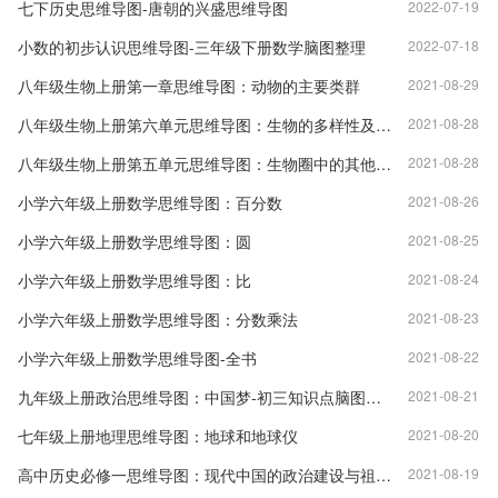
七下历史思维导图-唐朝的兴盛思维导图
2022-07-19
小数的初步认识思维导图-三年级下册数学脑图整理
2022-07-18
八年级生物上册第一章思维导图：动物的主要类群
2021-08-29
八年级生物上册第六单元思维导图：生物的多样性及其保护
2021-08-28
八年级生物上册第五单元思维导图：生物圈中的其他生物
2021-08-28
小学六年级上册数学思维导图：百分数
2021-08-26
小学六年级上册数学思维导图：圆
2021-08-25
小学六年级上册数学思维导图：比
2021-08-24
小学六年级上册数学思维导图：分数乘法
2021-08-23
小学六年级上册数学思维导图-全书
2021-08-22
九年级上册政治思维导图：中国梦-初三知识点脑图整理
2021-08-21
七年级上册地理思维导图：地球和地球仪
2021-08-20
高中历史必修一思维导图：现代中国的政治建设与祖国统一
2021-08-19