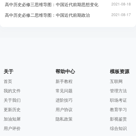
高中历史必修三思维导图：中国近代前期思想变化
2021-08-18
高中历史必修二思维导图：中国近代前期政治
2021-08-17
关于
帮助中心
模板资源
首页
新手教程
互联网
我的文件
常见问题
管理方法
关于我们
进阶技巧
职场考证
更新历史
用户协议
教育学习
加油知犀
隐私政策
影视鉴赏
用户评价
综合知识