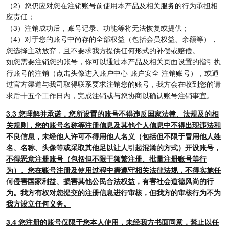
（2）您仍应对您在注销账号前使用本产品及相关服务的行为承担相
应责任；
（3）注销成功后，账号记录、功能等将无法恢复或提供；
（4）对于您的账号中尚存的全部权益（包括会员权益、余额等），
您选择主动放弃，且不要求我方提供任何形式的补偿或赔偿。
如您需要注销您的账号，你可以通过本产品及相关页面设置的指引执
行账号的注销（点击头像进入账户中心-账户安全-注销账号），或通
过官方渠道与我司取得联系要求注销您的账号，我方会在收到您的请
求后十五个工作日内，完成注销或与您协商以确认账号注销事宜。
3.3 您理解并承诺，您所设置的账号不得违反国家法律、法规及的相
关规则，您的账号名称等注册信息及其他个人信息中不得出现违法和
不良信息，未经他人许可不得用他人名义（包括但不限于冒用他人姓
名、名称、头像等或采取其他足以让人引起混淆的方式）开设账号，
不得恶意注册账号（包括但不限于频繁注册、批量注册账号等行
为）。您在账号注册及使用过程中需遵守相关法律法规，不得实施任
何侵害国家利益、损害其他公民合法权益，有害社会道德风尚的行
为。我方有权对您提交的注册信息进行审核，但我方的审核行为不为
我方设立任何义务。
3.4 您注册的账号仅限于您本人使用，未经我方书面同意，禁止以任