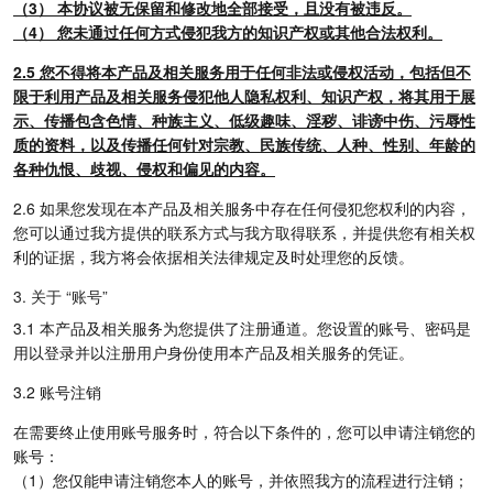
（3） 本协议被无保留和修改地全部接受，且没有被违反。
（4） 您未通过任何方式侵犯我方的知识产权或其他合法权利。
2.5 您不得将本产品及相关服务用于任何非法或侵权活动，包括但不
限于利用产品及相关服务侵犯他人隐私权利、知识产权，将其用于展
示、传播包含色情、种族主义、低级趣味、淫秽、诽谤中伤、污辱性
质的资料，以及传播任何针对宗教、民族传统、人种、性别、年龄的
各种仇恨、歧视、侵权和偏见的内容。
2.6 如果您发现在本产品及相关服务中存在任何侵犯您权利的内容，
您可以通过我方提供的联系方式与我方取得联系，并提供您有相关权
利的证据，我方将会依据相关法律规定及时处理您的反馈。
3. 关于 “账号”
3.1 本产品及相关服务为您提供了注册通道。您设置的账号、密码是
用以登录并以注册用户身份使用本产品及相关服务的凭证。
3.2 账号注销
在需要终止使用账号服务时，符合以下条件的，您可以申请注销您的
账号：
（1）您仅能申请注销您本人的账号，并依照我方的流程进行注销；