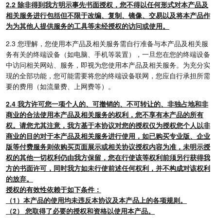
2.2 除非得到我方明示事先书面授权，您不得以任何形式对本产品及
相关服务进行包括但不限于改编、复制、镜像、交易以及将本产品作
为为其他人提供服务的工具等未经授权的访问或使用。
2.3 您理解，您使用本产品及相关服务需自行准备与本产品及相关服
务有关的终端设备（如电脑、手机等装置），一旦您在您的终端设备
中访问相关网站、服务，即视为您使用本产品及相关服务。为充分实
现的全部功能，您可能需要将您的终端设备联网，您应自行承担所需
要的费用（如流量费、上网费等）。
2.4 我方许可您一项个人的、可撤销的、不可转让的、非独占地和非
商业的合法使用本产品及相关服务的权利，您不享有本产品的所有
权。请您尤其注意，我方基于本协议对您的授权仅为授权您个人以非
商业的目的对于本产品及相关服务进行使用，如已购买专业版、企业
版等付费服务则依购买页面展示或相关协议授权内容为准，未明示授
权的其他一切权利仍由我方保留，您在行使该等权利前须另行获得我
方的书面许可，同时我方如未行使前述任何权利，并不构成对该权利
的放弃。
授权的有效性依赖于如下条件：
（1）本产品的使用均未违反本协议及本产品上的各项规则。
（2） 您取得了必要的授权和资格以使用本产品。