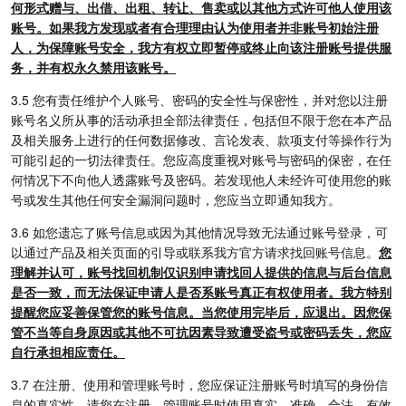
何形式赠与、出借、出租、转让、售卖或以其他方式许可他人使用该
账号。如果我方发现或者有合理理由认为使用者并非账号初始注册
人，为保障账号安全，我方有权立即暂停或终止向该注册账号提供服
务，并有权永久禁用该账号。
3.5 您有责任维护个人账号、密码的安全性与保密性，并对您以注册
账号名义所从事的活动承担全部法律责任，包括但不限于您在本产品
及相关服务上进行的任何数据修改、言论发表、款项支付等操作行为
可能引起的一切法律责任。您应高度重视对账号与密码的保密，在任
何情况下不向他人透露账号及密码。若发现他人未经许可使用您的账
号或发生其他任何安全漏洞问题时，您应当立即通知我方。
3.6 如您遗忘了账号信息或因为其他情况导致无法通过账号登录，可
以通过产品及相关页面的引导或联系我方官方请求找回账号信息。
您
理解并认可，账号找回机制仅识别申请找回人提供的信息与后台信息
是否一致，而无法保证申请人是否系账号真正有权使用者。我方特别
提醒您应妥善保管您的账号信息。当您使用完毕后，应退出。因您保
管不当等自身原因或其他不可抗因素导致遭受盗号或密码丢失，您应
自行承担相应责任。
3.7 在注册、使用和管理账号时，您应保证注册账号时填写的身份信
息的真实性，请您在注册、管理账号时使用真实、准确、合法、有效