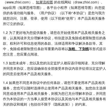
（
www.zhixi.com
）、
知犀流程图
的在线网站（
draw.zhixi.com
）、
app应用（知犀思维导图）、各平台小程序（知犀思维导图）向您提
供的各项功能与服务。《用户协议》（以下称“本协议”）是您与我方
就您访问、注册、登录、使用（以下统称“使用”）本产品及相关服务
所订立的协议。
1.2 为了更好地为您提供服务，请您在开始使用本产品及相关服务之
前，认真阅读并充分理解本协议，特别是涉及免除或者限制责任的条
款、权利许可和信息使用的条款、法律适用和争议解决条款等。其
中，免除或者限制责任条款等重要内容将以
加粗、下划线
等形式提示
您注意，您应重点阅读。
1.3 如您未成年，您以及您的法定监护人都应该仔细阅读、充分理解
并同意本协议，您应该确保在全部接受本协议内容并征得法定监护人
的同意后使用本产品及相关服务。
1.4 如果您不同意本协议中的任何条款，请您不要使用本产品及相关
服务，您也可以随时选择停止使用本产品及相关服务。如您自主选择
同意或使用本产品及相关服务，则视为您已充分理解本协议，并同意
作为本协议的一方当事人接受本协议以及其他与本产品及相关服务有
关的协议和规则（包括但不限于《隐私政策》）的约束。