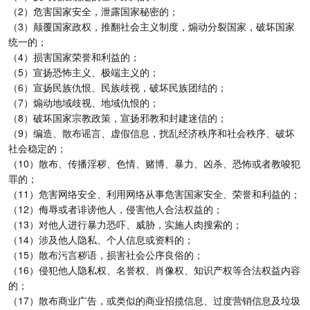
（2）危害国家安全，泄露国家秘密的；
（3）颠覆国家政权，推翻社会主义制度，煽动分裂国家，破坏国家
统一的；
（4）损害国家荣誉和利益的；
（5）宣扬恐怖主义、极端主义的；
（6）宣扬民族仇恨、民族歧视，破坏民族团结的；
（7）煽动地域歧视、地域仇恨的；
（8）破坏国家宗教政策，宣扬邪教和封建迷信的；
（9）编造、散布谣言、虚假信息，扰乱经济秩序和社会秩序、破坏
社会稳定的；
（10）散布、传播淫秽、色情、赌博、暴力、凶杀、恐怖或者教唆犯
罪的；
（11）危害网络安全、利用网络从事危害国家安全、荣誉和利益的；
（12）侮辱或者诽谤他人，侵害他人合法权益的；
（13）对他人进行暴力恐吓、威胁，实施人肉搜索的；
（14）涉及他人隐私、个人信息或资料的；
（15）散布污言秽语，损害社会公序良俗的；
（16）侵犯他人隐私权、名誉权、肖像权、知识产权等合法权益内容
的；
（17）散布商业广告，或类似的商业招揽信息、过度营销信息及垃圾