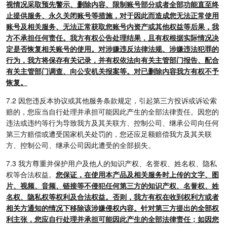
视情况采取预先警示、删除内容、限制账号部分或者全部功能直至终
止提供服务、永久关闭账号等措施，对于因此而造成您无法正常使用
账号及相关服务、无法正常获取您账号内资产或其他权益等后果，我
方不承担任何责任。我方有权公告处理结果，且有权根据实际情况决
定是否恢复相关账号的使用。对涉嫌违反法律法规、涉嫌违法犯罪的
行为，我方将保存有关记录，并有权依法向有关主管部门报告、配合
有关主管部门调查、向公安机关报案等。对已删除内容我方有权不予
恢复。
7.2 因您违反本协议或其他服务条款规定，引起第三方投诉或诉讼索
赔的，您应当自行处理并承担可能因此产生的全部法律责任。因您的
违法或违约等行为导致我方及其关联方、控制公司、继承公司向任何
第三方赔偿或遭受国家机关处罚的，您还应足额赔偿我方及其关联
方、控制公司、继承公司因此遭受的全部损失。
7.3 我方尊重并保护用户及他人的知识产权、名誉权、姓名权、隐私
权等合法权益。
您保证，在使用本产品及相关服务时上传的文字、图
片、视频、音频、链接等不侵犯任何第三方的知识产权、名誉权、姓
名权、隐私权等权利及合法权益。否则，我方有权在收到权利方或者
相关方通知的情况下移除该涉嫌侵权内容。针对第三方提出的全部权
利主张，您应自行处理并承担可能因此产生的全部法律责任；如因您