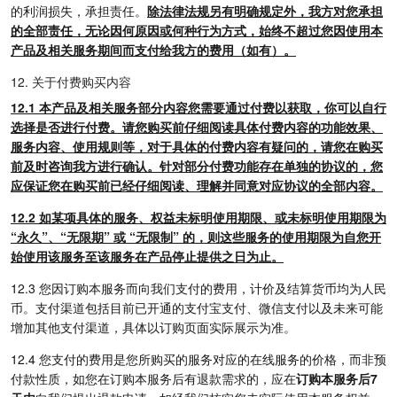
的利润损失，承担责任。
除法律法规另有明确规定外，我方对您承担
的全部责任，无论因何原因或何种行为方式，始终不超过您因使用本
产品及相关服务期间而支付给我方的费用（如有）。
12. 关于付费购买内容
12.1 本产品及相关服务部分内容您需要通过付费以获取，你可以自行
选择是否进行付费。请您购买前仔细阅读具体付费内容的功能效果、
服务内容、使用规则等，对于具体的付费内容有疑问的，请您在购买
前及时咨询我方进行确认。针对部分付费功能存在单独的协议的，您
应保证您在购买前已经仔细阅读、理解并同意对应协议的全部内容。
12.2 如某项具体的服务、权益未标明使用期限、或未标明使用期限为
“永久”、“无限期” 或 “无限制” 的，则这些服务的使用期限为自您开
始使用该服务至该服务在产品停止提供之日为止。
12.3
您因订购本服务而向我们支付的费用，计价及结算货币均为人民
币。支付渠道包括目前已开通的支付宝支付、微信支付以及未来可能
增加其他支付渠道，具体以订购页面实际展示为准。
12.4
您支付的费用是您所购买的服务对应的在线服务的价格，而非预
付款性质，如您在订购本服务后有退款需求的，应在
订购本服务后7