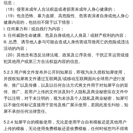
信息；
（18）侵害未成年人合法权益或者损害未成年人身心健康的；
（19）包含恐怖、暴力血腥、高危险性、危害表演者自身或他人身心
健康内容的，包括但不限于以下情形：
i. 任何暴力和 / 或自残行为内容；
ii. 任何威胁生命健康、危及自身或他人人身及 / 或财产权利的内容；
iii. 怂恿、诱导他人参与可能会造成人身伤害或导致死亡的危险或违法
活动的内容；
（20）其他含有违反法律法规、政策及公序良俗、干扰正常运营或侵
犯其他用户或第三方合法权益内容的信息。
5.2.3 用户将文件发布并公开到知犀后，即视为永久授权知犀使用，
并授权知犀将文件通过互联网及/或移动互联网面向全球用户进行发
布、推广以及传播，以及以任何合法方式将文件用于对知犀平台的宣
传、推广。若用户上传的文件涉及到个人隐私及商业秘密应在文件中
予以注明，对于未注明的，视为未涉及个人隐私及商业秘密，知犀可
以不做任何标记直接用于宣传及推广展示使用，若因此发生纠纷，知
犀不承担任何法律责任。
5.2.4 知犀平台的模板使用，无论是使用平台自有模板还是其他用户
上传的模板，无论使用免费模板还是收费模板，任何时候您均不得将