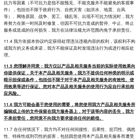
抗力等因素（不可抗力是指不能预见、不能克服并不能避免的客观事
件），包括但不限于政府行为、自然灾害（如洪水、地震、台风
等）、网络原因、战争、罢工、骚乱等。出现不可抗力情况时，我方
将努力在第一时间及时修复，但因不可抗力造成的暂停、中止、终止
服务或造成的任何损失，我方在法律法规允许范围内免于承担责任。
11.4 我方依据本协议约定获得处理违法违规内容的权利，该权利不构
成我方的义务或承诺，我方不能保证及时发现违法行为或进行相应处
理。
11.5 您理解并同意：我方仅以产品及相关服务当前的实际使用效果向
你提供保证，关于本产品及相关服务，我方不提供任何种类的明示或
暗示担保或条件，包括但不限于对于本产品及相关服务的有效性、使
用效果等进行保证。您对本产品及相关服务的使用行为应自行承担相
应风险。
11.6 我方可能会基于您使用的需要，将您使用我方产品及相关服务所
编辑或上传的文件保留在我方服务器上，对于该等内容的丢失，我方
不承担责任，您同意不向我方要求提供任何的赔偿。
11.7 在任何情况下，我方均不对任何间接性、后果性、惩罚性、偶然
性、特殊性或刑罚性的损害，包括因您使用本产品及相关服务而遭受