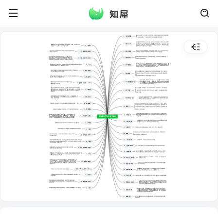
1866年起,出现了一件大怪事。海洋中发现一个庞然大物,就像飞逝的巨礁,多艘航
1、飞逝的巨礁
船
莫名其妙的被撞裂了。公众坚决要求把着头怪物从海洋里清除掉。
对怪物主要有两派看法,一派认为是一种力大无穷的怪物,另一派则认为是一艘动力
强
2、赞成与反对
大的“海下船”。我（法国巴黎自然史博物馆教授阿罗纳克斯）认为,怪物是一种力
鹦鹉螺号在印度洋穿行,我们看到了基灵岛,看到了“船蛸”,在孟加拉湾漂浮
量大得惊人的“独角鲸”。美国海军部组织了一艘名为亚伯拉罕。林肯号的快速驱
25、印度洋
着无数的尸体,还看到了一望无垠的“牛奶海”。
逐舰,准备去清除“怪物”。我应邀随行。
艇长给我们介绍原始的采珠法,采珠人悲惨的生活,建议我们参
我的仆人孔塞伊不假思索的说：“随先生尊便。”跟我一同上了以法拉格特为舰长
26、尼摩艇长的新建议
3、随先生尊便
观锡兰岛的采珠场。
的驱逐舰。驱逐舰从布鲁克林码头扬帆起锚,向大西洋全速前进。
艇长带我们观看一颗大如椰子的珍珠。一个采珠人正辛苦
舰长和全体海员同仇敌忾,决心一定要捕获独角鲸。只有加拿大人捕鲸手内德。兰
地采珠,突然一头大鲨鱼向他发起进攻,艇长舍身相救,与巨
4、内德.兰德
德
27、一颗价值千万的珍珠
鲨展开殊死搏斗。正当艇长危在旦夕时,内德。兰德一叉刺
对独角鲸的存在表示怀疑。
中鲨鱼要害。艇长把采珠人救到小船上,并赠送一袋小珍珠。
舰只在太平洋上游弋。大家的眼睛睁得大大的,努力地观察海面。三个月过去了,海
鹦鹉螺号在红海上劈波斩浪。尼摩艇长跟我介绍红海得名的原因和他发现从红
员们开始泄气了,开始怀疑自己这次搜寻行动的意义。半年后,海员们要求返航。舰
28、红海
5、向冒险迎去
海通往地中海的地下通道“阿拉伯隧道”的经过。
长许诺最后搜寻三天,三天后如果还无结果就将回去。到了规定期限的最后时刻,一
向无动于衷的内德。兰德突然喊叫起来,他发现了怪物。
内德.兰德在红海上用捕鲸叉勇敢地击杀庞大的儒艮。尼摩艇长亲自
29、阿拉伯隧道
林肯号企图捕获独角鲸,而独角鲸却若无其事地同林肯号捉迷藏。经过一夜一天的
指挥,潜水艇顺利穿过苏伊士地峡。
追
6、全速前进
逐周旋,到第二天晚上,双方形成对峙。当林肯号向独角鲸发起进攻时,独角鲸却突
然熄
灭电光,向林肯号喷射大水。林肯号遭遇了灭顶之灾。
尼摩艇长把大量的黄金赠送给一个潜水员。鹦鹉螺号来到桑多林岛附近
 30、希腊群岛
,我目睹了海底火山喷发的壮观奇景。
我被抛入海里,与孔塞伊在海中相依为命。正当筋疲力尽就要沉入海底时,
被躲在独角鲸背上的内德。兰德拉出水面。内德说,这怪物不是鲸,是钢制
7、不知其种属的鲸鱼
鹦鹉螺号在地中海底穿行,我看到许多的遇难船只的残
的。我这才断定它是一艘潜水艇。我们在艇顶苟延残喘。天亮时,艇盖掀
31、地中海上的四十八小时
骸静卧在那里,惨不忍睹。
开,八个壮汉出来,把我们拖进艇里去。
潜艇正沿着葡萄牙海岸行驶,内德。兰德做好了潜逃的准备,敦促我逃跑,我
我们三人被关进一间黑屋子。半小时后,突然眼前一亮,进来两个人。我们用法语、
心里很矛盾,很不安。潜艇在维哥湾停了下来,艇长给我讲述一七0二年西班
英
32、维哥湾
8、动中之动
牙船只被英国海军战败沉没的历史,他命令艇员潜水搬取当年沉船上数不尽
语、德语和拉丁文进行自我介绍,对方均无反应。他们走了,侍者送来食物,我们饱
的金银珍宝。
餐
后就进入了梦乡。
潜艇背向欧洲驶去,离大陆越来越远,我们失去了一次逃跑的机会。尼
33、失踪的大陆
摩艇长带我在夜间到三百米深的大西洋底去参观柏拉图笔下的大西
潜水艇浮出海面更换新鲜的空气。三人仍被关在铁屋子里,内德怒气冲天,
9、内德.兰德的怒火
洋城——亚特兰蒂斯。
他想逃跑,又想夺取这条艇。一个侍者进来时被他出其不意地打倒在地掐
得半死。这时候,一个说法语的人出现了。
34、海底煤矿
潜艇来到一个已经熄灭了的火山中心取燃料,我和同伴出去游览了一通。
讲法语的就是这艘鹦鹉螺号潜水艇上的尼摩（意为“不存在的人”）艇长。他说第
一次见面保持沉默是为了了解我们,其实那四种语言他都听的懂。他要我们听从他
的
10、海洋人
命令,否则将置我们于死地。尼摩艇长说,他们的衣食用都取自海洋,他热爱海洋,海
洋
35、马尾藻海
中没有争斗、厮杀和独裁。
潜艇来到马尾藻海。下潜到海底一万六千米的深度竟安然无恙。
尼摩艇长带我们参观“鹦鹉螺号”上有一万两千册藏书的图书室,给我抽用海带
鹦鹉螺号驶向南大西洋海域,海面上出现了一群长须鲸,捕鲸手内
 11、鹦鹉螺号
制成的雪茄,观赏他收集的标本,又看了他为我准备的雅致的房间以及他自己住
德。兰德向艇长请求让他去捕杀,却被艇长劝住了。艇长说,人类
的简陋的房间。
36、抹香鲸和长须鲸
《海底两万里》章节概括
不应该滥杀这种善良无害的动物。不一会儿,来了一大群长须鲸
的天敌——抹香鲸,鹦鹉螺号为了保护长须鲸狠狠地冲杀抹香鲸。
尼摩艇长给我们介绍房间里各种仪表的用途,如何开采海底矿藏,如何发电,如
12、一切都用电
何提供空气,又介绍一只小艇的用途,还带我参观了厨房。
37、大冰盖
鹦鹉螺号开往终年积雪结冰的南极圈,冲撞大冰盖,浮出水面。
13、几组数字
尼摩艇长向我介绍潜水艇的概况、构造、动力、发光、建造过程等。
38、南极
我和尼摩艇长登上南极大陆,观察到南极特有的美丽景观。
海底探险旅行正式开始。潜艇在海面以下五十米深处穿越黑水流。我和两位同伴
14、黑潮
尽
艇在驶离南极时,被一大块倒下来的冰块砸到了,潜艇一时找不
情观赏形态美丽、活泼可爱的鱼儿。
39、大事故还是小插曲
到出路,陷入困境。
15、一封邀请信
尼摩艇长给我一封邀请信,请我到海底森林打猎。
潜艇四周都围着厚厚的冰墙。艇长镇定自若地指挥大家轮班开凿冰墙,喷射开水
40、缺氧
阻止新的结冰。艇内极度缺氧,但秩序井然。经过共同努力,潜艇终于冲出冰墙,
冲破冰原,呼吸到了新鲜的空气。
 16、漫步海底平原
我和孔塞伊穿上防水衣服随尼摩艇长漫步海底平原,欣赏海洋奇物。
潜艇从大西洋往北,沿着南美洲的曲折海岸行驶,在亚马逊河
41、从合恩角到亚马逊河
口,我们用印颈鱼作饵来钓海龟。
我们来到海底森林。仔细观察海底生物。还在海底睡了几个钟头。来到克
 17、海底森林
雷斯波岛的海底绝壁,遇到巨形海蜘蛛,打到一只海獭,躲过了角鲨的侵袭。
潜艇来到留卡斯群岛附近,突然围上一群大章鱼。章鱼缠住螺旋桨,潜艇动弹不得
42、章鱼
。在艇顶平台上,人和章鱼展开了激烈的搏斗。在生死关头,尼摩艇长挺身而出救
下了处于死亡边沿的内德。兰德。
潜艇在太平洋下穿行,令人大开眼界。一天,看到一条沉船,凄惨的海
18、太平洋下四千米
难情景令人惊悚。
尼摩艇长为在人鱼大战中牺牲的艇员而哀伤。鹦鹉螺号继续向北,航
行在墨西哥湾暖流上。艇长将自己的研究总结用几种不同的语言写
43、墨西哥湾暖流
成,签上名字,装进一只容器中扔进大海,希望能为人类所得。我向他
提出离开潜艇的要求遭到拒绝。暴风雨来临,艇长站在艇顶迎接风
尼摩艇长从瓦尼可罗群岛海底遗物中揭开在十八世纪末两艘法国探险
19、瓦尼可罗群岛
浪,岿然不动。
船只失踪的真相。
潜艇经由地球上最危险的海峡——托雷斯海峡前往印度洋,中途触礁搁
44、北纬47度24分,西经17度28分
尼摩艇长潜入海底凭吊英勇不屈的复仇者号。
20、托雷斯海峡
浅。经艇长同意,我和两位同伴坐小艇上格波罗阿尔岛去。
一艘战舰向潜艇发起攻击,经过几番周旋,潜艇将战舰撞沉,艇长获得了一份
45、大屠杀
 21、陆上几日
我和两位伙伴一起上小岛采摘野果、狩猎,捉到一只被豆蔻汁给迷醉的极乐鸟
复仇的快感。
我逃离潜艇前听到他正在静静地忏悔；我们三人利用附在潜艇
土著的巴布亚人发现了我们,他们追赶到沙滩,后来还划来独木舟围住
46、尼摩艇长最后的话
上的小艇逃跑,可恰在此时,潜艇被卷入了大旋流中,我们的小艇
鹦鹉螺号,企图向我们发起进攻。尼摩艇长将电通到艇外壳,土著人触
22、尼摩艇长的闪电
也难逃厄运。
电后吓得魂飞魄散退走了。鹦鹉螺号被涨起来的海潮托起,离开了珊
瑚石床,时间正如艇长所预料的分毫不差。
47、尾声
我和两个同伴被罗佛丹群岛的渔民救起。尼摩艇长及其鹦鹉螺号一起下落不明。
潜艇在印度洋行驶。尼摩艇长对不同深度的海水温度进行测量,发现水下
一千米以下的海水是恒温的。我们目睹了有趣的一幕：海面上磷光闪烁,
23、强制性睡眠
把大海照得如同白昼,原来是一些小水母球发光造成的。有一天,尼摩艇长
突然下令将我们关起来,并强制我们睡眠。
第二天,艇长带我们来到五彩缤纷的珊瑚王国,把一位因伤而死的艇员安葬在
24、珊瑚王国
珊瑚墓园里。