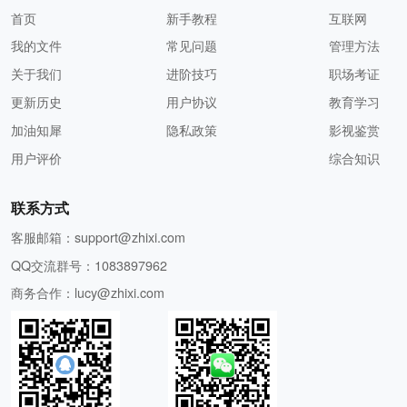
首页
新手教程
互联网
我的文件
常见问题
管理方法
关于我们
进阶技巧
职场考证
更新历史
用户协议
教育学习
加油知犀
隐私政策
影视鉴赏
用户评价
综合知识
联系方式
客服邮箱：
support@zhixi.com
QQ交流群号：1083897962
商务合作：
lucy@zhixi.com