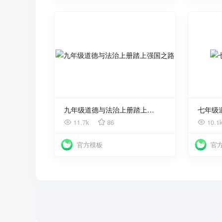
使用
九年级道德与法治上册踏上强国之路
七年级
11.7k
86
10.1
官方模板
官