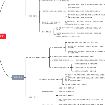
我国发展新的历史方位
展新的历史方位
意味着中华民族迎来了从站起来、富起来到强起来的伟大飞跃，迎
民
族伟大复兴的光明前景
中国特色社会主义进入新时代的意义
意味着科学社会主义在21世纪的中国焕发出强大生机活力
意味着中国特色社会主义道路理论、制度、文化不断发展，为促进
新时代 新征程
展
和解决人类问题贡献了中国智慧和中国方案
以马克思列宁主义、毛泽东思想、
邓小平理论、“三个代表”重要思想
进入新时代，中国特色社会主义
观、
伟大事业的指导思想是什么
习近平新时代中国特色社会主义思想
为指导
第一个阶段从2020年到2035年，在全面建成小康社会的基础上基本实现社会主义
现代化
第二个百年目标
第二个阶段从2035年到本世纪中叶，在基本实现现代化的基础上，把我国建设成
为富强
国梦
民主文明和谐美丽的社会主义现代化强国
贯彻五大发展理念（创新、协调、绿色、开放、共享）
统筹推进“五位一体”总体布局（经济建设、政治建设、文化建设
必须坚持党的领导
态文明建设）
协调推进“四个全面”战略布局（全面建成小康社会、全面深化改
国、全面从严治党）
实现中国梦必须走中国道路
中国道路就是中国特色社会主义道路
圆梦大舞台
实现中国梦
实现中国梦必须弘扬中国精神
中国精神就是以爱国主义为核心的民族精神和以改革
中国力量就是全国各族人民大团结的力量
实现中国梦必须凝聚中国力量
人民是历史的创造者，是梦想的实现者
人民有信仰，民族有希望，国家有力量
改革开放以来，中国共产党领导中国人民开辟了中国特色社会主义道路
中国特色
共圆中国梦
社会主义理论体系，建立了中国特色社会主义制度，发展了中国特色社
化这是中
中国自信、民族自信底气的来源
国自信、民族自信的根本所在
国家富强、民族振兴让中国人更加自信
自信的中国人对国家有认同
自信的中国人的特点
自信的中国人对文化有底气
自信的中国人对发展有信心
自信的中国人
自信不是妄自尊大，也不是故步自封。我们需要培育理性平和、不卑不亢、开放
包容的心态
自信的中国人既是梦想家又是实干家，既要胸怀理想又要求真务实，既要满怀激