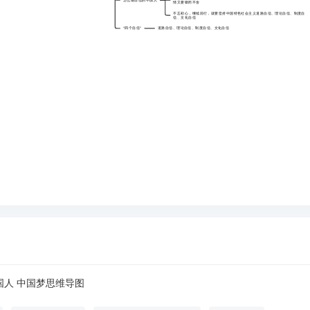
怎么做自信的中国人
情又要锲而不舍
不忘初心，继续前行，就要坚持中国特色社会主义道路自信、理论自信、制度自
信、文化自信
“四个自信”
道路自信、理论自信、制度自信、文化自信
人 中国梦思维导图