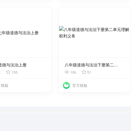
使用
使用
道德与法治上册
八年级道德与法治下册第二单元理解权利义务
k
155
10k
51
方模板
官方模板