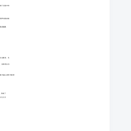
来了实现中华
世界各国的发
、科学发展
、社会建设、生
革、全面依法治
创新为核心的时代精神
，形成了
会主义文