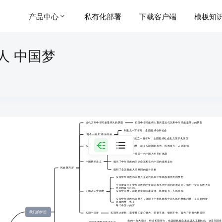
产品中心
私有化部署
下载客户端
模板知
人 中国梦
近代以来中华民族最伟大的梦想
实现中华民族伟大复兴是近代以来中华民族最伟大的梦想
到建党一百年时，全面建成小康社会
“两个一百年”奋斗目标
到新中国成立一百年时，全面建成社会主义现代化强国
实现中国梦的基本内涵
实现中国梦，就是实现国家富强、民族振兴、人民幸福
反映了近代以来一代又一代中国人的美好夙愿
中国梦的意义
揭示了中华民族的历史命运和当代中国的发展走向
民族复兴梦
指明了全国各族人民共同的奋斗目标
实现中华民族伟大复兴是近代以来中华民族最伟大的梦想
中国梦揭示了中华民族的历史命运和当代中国的发展走向，指明了全国各族人民
共同的奋斗目标。
正确认识中国梦
实现中国梦，就是要实现国家富强、民族振兴，人民幸福
实现中华民族伟大复兴，体现了中华民族和中国人民的整体利益，是国家的梦、
民族的梦，也是
每个中国人的梦
我们的梦想
实现中国梦
实现伟大梦想，需要我们凝心聚力、坚韧不拔、锲而不舍、奋力开启时代新征程
党的十九大指出，经过长期努力，
中国特色社会主义进入了新时代
，这是我国发