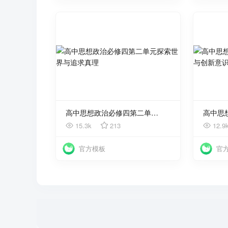
使用
高中思想政治必修四第二单元探索世界与追求真理
15.3k
213
12.9
官方模板
官