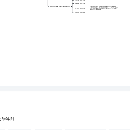
量入为出，适度消费
避免盲从，理性消费
做理智的消费者，践行正确的消费原则
绿色消费的含义：以保护消费者健康和节约资源为主上，
保护环境，绿色消费
符合人的健康和环境保护标准的各种消费行为的总称。
其核心是可持续性消费
勤俭节约，艰苦奋斗
思维导图