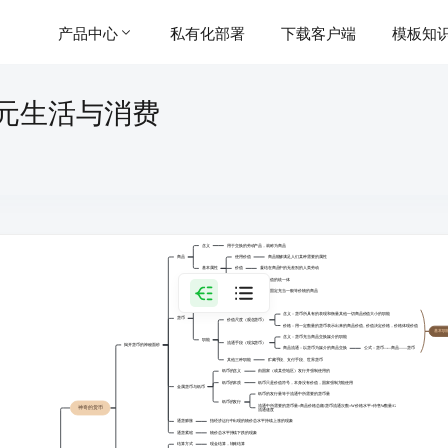
产品中心
私有化部署
下载客户端
模板知
元生活与消费
含义
用于交换的劳动产品，就称为商品
商品
使用价值
商品能够满足人们某种需要的属性
基本属性
价值
凝结在商品中的无差别的人类劳动
商品是使用价值和价值的统一体
货币是从商品中分离出来固定充当一般等价物的商品
本质
货币的本质是一般等价物
含义：货币所具有的表现和衡量其他一切商品价值大小的职能
货币
价值尺度（观念货币）
价格：用一定数量的货币表示出来的商品价值。价值决定价格，价格体现价值
基本职
含义：货币充当商品交换媒介的职能
职能
流通手段（现实货币）
揭开货币的神秘面纱
商品流通：以货币为媒介的商品交换
公式：货币——商品——货币
其他三种职能
贮藏手段、支付手段、世界货币
纸币的含义
由国家（或某些地区）发行并强制使用的
纸币的本质
纸币只是价值符号，本身没有价值，国家强制方能使用
金属货币与纸币
纸币的发行量等于流通中所需要的货币量
纸币的发行
流通中所需要的货币量=商品价格总额/货币流通次数=W价格水平×待售W数量/G
神奇的货币
流通速度
通货膨胀
指经济运行中出现的物价总水平持续上涨的现象
通货紧缩
物价总水平持续下跌的现象
结算方式
现金结算，转账结算