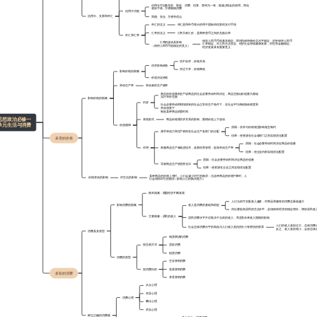
信用卡可以集存款、取款、消费、结算、查询为一体，能减少现金的使用，简化
收款手续，方便购物消费
信用卡功能
信用卡、支票和外汇
简捷、安全、方便等优点
外汇的含义
外汇是用外币表示的用于国际间结算的支付手段
汇率的含义
汇率又称汇价，是两种货币之间的兑换比率
外汇和汇率
保存人民币币值基本稳定，即对内保持物价总水平稳定，对外保持人民币
汇率的波动及影响
汇率稳定，对人民生活安定、经济社会持续健康发展，对世界金融稳定、
（保持人民币币值稳定的意义）
经济发展具有重要意义
供不应求，价格升高
供求影响价格
供过于求，价格降低
影响价格的因素
价值决定价格
劳动生产率
劳动者的生产效率
商品的价值量由生产该商品的社会必要劳动时间决定，商品交换以价值量为基础
实行等价交换
影响价格的因素
内容
社会必要劳动时间指现有的社会正常的生产条件下，在社会平均劳动熟练程度和
劳动强度下
制造某种商品的需时间
思想政治必修一
表现形式
商品价格受供求关系的影响，围绕价值上下波动
单元生活与消费
价值规律
原因：供求与价格相互影响相互制约
调节劳动力和生产资料在社会生产各部门的分配
结果：使资源在社会各部门之间实现优化配置
多变的价格
原因：社会必要劳动时间决定商品价值量
作用
刺激商品生产者改进技术，改善经营管理，提高劳动生产率
结果：使企业内部实现优化配置
原因：社会必要劳动时间决定商品价值量
导致商品生产的优胜劣汰
结果：使资源在企业之间实现优化配置
某种商品的价格上升时，人们会减少对它的购买；当这种商品的价格下降时，人
 价格变动的影响
对生活的影响
们会增加对它的购买（影响人们的购买能力）
根本因素：我国经济不断发展
人们当前可支配收入越多，对商品和服务的消费总量就越大
影响消费的因素
收入是消费的基础和前提
所以要提高居民的生活水平，必须保持经济的稳定增长，增加居民收
主要因素：居民的收入
居民消费水平不仅取决于当前的收入，而且受未来收入预期的影响
人们的收入差距过大，总体消费
社会总体消费水平的高低与人们收入差距的大小有密切的联系
反之，收入差距缩小，会使总体
消费及其类型
钱货两清的消费
按交易方式
贷款消费
租赁消费
消费的类型
生存资料消费
按消费目的
发展资料消费
多彩的消费
享受资料消费
从众心理
求异心理
消费心理
攀比心理
求实心理
树立正确的消费观