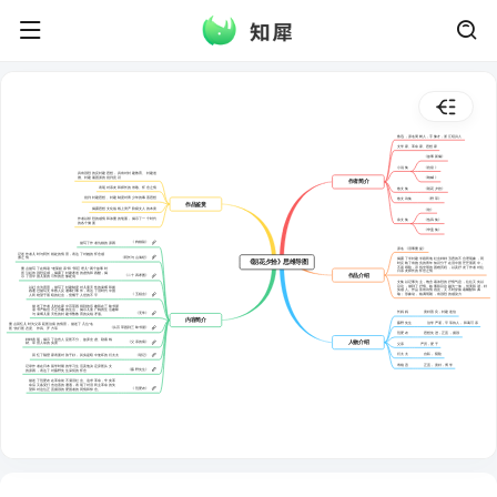
鲁迅，原名周树人，字豫才，浙江绍兴人
文学家、革命家、思想家
《故事新编》
小说集
《彷徨》
具有强烈的反封建思想，具有对封建教育、封建道
德、封建顽固派的批判意识
《呐喊》
作者简介
表现对亲友和师长的崇敬、怀念之情
散文集
《朝花夕拾》
批判封建思想、封建制度对青少年的毒害思想
散文诗集
《野草》
作品鉴赏
揭露思想文化战线上资产阶级文人的本质
《坟》
作者以炽烈的感情和浓重的笔墨，揭示了一个时代
杂文集
《热风集》
的各个侧面
《华盖集》
《狗猫鼠》
描写了作者仇猫的原因
原名《旧事重提》
记述作者儿时与阿长相处的情景，表达了对她的怀念感
《阿长与山海经》
激之情
揭露了半封建半殖民地社会种种丑恶的不合理现象，同
《朝花夕拾》思维导图
时反映了有抱负的青年知识分子在旧中国茫茫黑夜中，
不畏艰险，寻找光明的困难历程，以及抒发了作者对往
重点描写了在阋读“老莱娱亲”和“郭巨埋儿”两个故事时
日亲友师长的怀念之情
所引起的强烈反感，揭露了封建孝道的虚伪和残酷，揭
作品介绍
《二十四孝图》
示了旧中国儿童的可怜的悲惨处境
文集以记事为主，饱含着浓烈的抒情气息，往往又夹以
议论，做到了抒情、叙事和议论融为一体，优美和谐，朴
以赶会为背景，描写了封建制度对儿童天性的束缚和摧
实感人。作品富有诗情画意，又不时穿插着幽默和讽
残通过描写无常救人反遭毒打事件，表达了旧时代中国
喻；形象动，格调明朗，有强烈的感染力
《五猖会》
人民绝望于黑暗的社会，愤慨于人世的不平
描述了作者儿时在家中百草园得到的乐趣和在三味书屋
读书严格但不乏乐趣的生活，揭示儿童广阔的生活趣味
长妈妈
质朴善良，封建迷信
《无常》
与束缚儿童天性的封建书塾教育的尖锐矛盾。
内容简介
藤野先生
治学严谨，平等待人，和蔼可亲
重点回忆儿时为父亲延医治病的情景，描述了几位“名
《从百草园到三味书屋》
医”的行医态度、作风、开方等
范爱农
思想先进，正直，倔强
种种表现，揭示了这些人巫医不分、故弄玄虚、勒索钱
人物介绍
《父亲的病》
财、草营人命的实质
父亲
严厉，爱子
衍太太
自私，阴险
《琐记》
回忆了隔壁家表面对孩子好，其实是暗中使坏的衍太太
寿镜吾
正直，质朴，博学
记录作者在日本留学时期的学习生活及他决定弃医从文
《藤野先生》
的原因，表达了对藤野先生深切的怀念
描述了范爱农在革命前不满旧社会、追求革命，辛亥革
命后又备受打击迫害的遭遇，表现了对旧民主革命的失
《范爱农》
望和对这位正直倔强的爱国者的同情和悼念。