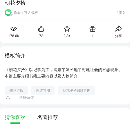
朝花夕拾
作者：
官方模板
主页
176.6k
72
2.8k
1
分享
模板简介
《朝花夕拾》以记事为主，揭露半殖民地半封建社会的丑恶现象。
本篇主要介绍书籍主要内容以及人物简介
朝花夕拾
思维导图
朝花夕拾思维导图
举报/反馈
猜你喜欢
名著推荐