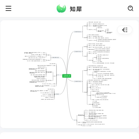
大多数生活在海洋中，少数生活在淡水中，如水媳
主要特征
身体呈辐射对称；体表有刺细胞；有口无肛门
海葵（被称“海中之花”）、海蛰、珊瑚虫、水媳（身体有
代表动物
腔肠动物
内外两层细胞——内胚层和外胚层）
海蜇经加工可食用
形成岛屿
与人类的关系
有益
珊瑚虫分泌的石灰质物质，
加固海岸
堆积构成珊瑚礁
腔肠动物和扁形动物
为海底鱼类提供重要的
栖息场所和庇护地
大多寄生在人或动物体内，但涡虫自由生活
主要特征
身体呈两侧对称；背腹扁平；有口无肛门
扁形动物
代表动物
涡虫、华枝睾吸虫（精巢发达，呈树枝状得名）、血吸虫、绦虫
人或动物如实使用了生的或未煮熟的含有华支翠吸虫的鱼虾，就会感染该病
与人类的关系
有害
我国南方流行的血吸虫是由日本血吸虫感染引起的
有些自由生活，有些寄生在人、家畜、家禽、农作物体内
主要特征
身体细长，呈圆柱状；体表有角质层；有口有肛门
线形动物
代表动物
蛔虫（寄生在人的小肠，生殖器官发达。）、峣虫、钩虫、丝虫、线虫
注意个人卫生，不喝生水，蔬菜水果洗干净，饭前便后洗手
预防蛔虫病的措施
要管理好粪便，粪便要经过处理杀死虫卵后，再做肥料使用
线形动物和环节动物
主要特征
身体呈圆筒形；有许多彼此相似的体节组成；靠刚毛或疣足辅助运动
幼体生活在水中，用鳃呼吸；成体大多生活在陆地上，也可在水中
主要特征
游泳，用肺呼吸，皮肤辅助呼吸
代表动物
蚯蚓、沙蚕、蛭
大鲵（娃娃鱼）、青蛙、蟾蜍、蝶螈等
代表动物
两栖动物
蚯蚓在土壤里活动，使土壤疏松，改良土壤
环节动物
雌雄异体，水中产卵，体外受精，变态发育
生殖和发育特点
能提高土壤肥力
青蛙
两栖动物和爬行动物
蚯蚓
受精卵——蝌蚪——幼蛙——成蛙
发育过程
身体富含蛋白质，是优良的蛋白质饲料和食品
体表覆盖角质的鳞片或甲；用肺呼吸；在陆地产卵，卵表面有坚韧的卵壳
主要特征
处理有机废物
爬行动物
与人类的关系
乌龟、鳖、蛇、鳄、蜥蜴（完全摆脱对水环境的依赖）
代表动物
沙蚕
鱼、虾、蟹的饵料
蛏
唾液中有防止血液凝固的物质——蛭素，在医学上，可生产抗血栓药物
地球上大约有9000多种
体表覆羽，前肢变成翼；有喙无齿；有气囊辅助肺呼吸
主要特征
目前已知的软体动物有10万种以上，是动物界的第二大类群
身体呈流线型，减小空气阻力
主要特征
柔软的身体表面有外套膜，大多具有贝壳；运动器官是足
两翼和尾部生有大型正羽，可以扩大两翼面积，使两翼扇动有力，
河蚌、扇贝、文蛤、锚蛏、石鳖、蜗牛、乌贼（贝壳退化成内骨骼）、
尾部的正羽有控制方向的作用
代表动物
章鱼（贝壳退化成内骨骼）
软体动物
胸肌发达，能强有力地牵引翅膀扇动空气
中国是水产养殖大国，水产养殖总量名列世界第一，其中贝壳产量也
适于飞行生活的形
位居世界首位
态结构和生理特点
骨骼薄，长骨中空，可减轻体重；胸骨发达，有龙骨突，为发达
的胸肌提供附着的场所
食用（牡蛎、扇贝、鲍，含蛋白质和多种维生素，且脂肪含量低）
食量大，消化能力强；直肠短，能及时排出粪便，减轻体重
鸟
与人类的关系
八年级生物上册
有益
药用（鲍的壳（石决明）、乌贼的壳（海嫖峭）、珍珠粉等皆可入药）
家鸽
动物的主要类群
用肺和气囊进行双重呼吸，可获得充足的氧气
工艺品（螺壳、珍珠壳）
（气囊的作用是：暂时贮存气体，辅助呼吸）
有害
有的危害农作物，传播疾病（如钉螺与血吸虫的传播有关）
体内受精，卵生，主要是体外发育
是最大的动物类群，已命名的种类有120万种以上，占所有己知动物种数的80%
卵细胞：包括胚盘（含细胞核）、卵黄，卵黄膜三部分
生殖和发育的特点
软体动物和节肢动物
主要特征
体表有坚韧的外骨骼；身体和附肢都分节
卵黄是供胚胎发育的养料，卵白和卵壳都有保护卵细胞的作用，
卵白还给胚胎提供水分和养料
代表动物
虾、蟹、蜘蛛、蜈蚣、苍蝇、蝗虫等
鸵鸟、企鹅、鸡、鸭、鹅、家鸽等
代表动物
昆虫类
蜜蜂、蜻蜓、蚊子、苍蝇、蝴蝶、蝉、蟋蟀、七星瓢虫
猫头鹰捕食鼠类；大山雀、灰喜鹊、啄木鸟等捕食农林害虫；
与人类关系
鸡鸭鹅食用；丹顶鹤、孔雀等观赏
甲壳类
虾、蟹
分类
多足类
蜈蚣、軸蜒、马陆
地球上大约有4000多种
蛛形类
蜘蛛、蝎子
体表被毛；胎生；哺乳；牙齿有门齿（切断植物纤维）、犬齿（撕裂食物）
主要特征
和臼齿（磨碎食物）的分化
无脊椎动物中唯一会飞的动物
节肢动物
牛、狗、狼、猫、鸭嘴兽、袋鼠等
代表动物
身体分头、胸、腹三部分；有一对触角（触觉和嗅觉）；
胸部生着3对足（善于跳跃）和2对翅（适于飞行）；呼吸器官：气门（长在腹
哺乳动物
部）；
门齿、臼齿
兔（草食动物）的牙齿
3个单眼1个复眼；口器：摄食；
主要特征
昆虫
门齿、臼齿、犬齿
狼（肉食动物）的牙齿
保护内部的柔软器官
外骨骼的作用
体腔内有膈
特有的结构
防止体内水分蒸发
神经系统发达，由脑、脊髓、神经组成，大脑发达
代表动物
蜜蜂、蜻蜓、蝉、瓢虫、螳螂、菜粉蝶、家蚕等
虾、蟹食用
蜜蜂等昆虫传播花粉
与人类的关系
蝎子、蜈蚣、蝉蜕等入药
果蝇是实验材料
蚊、蝇、螨叮咬人传播疾病
体色
体背面深灰黑色，腹面白色，不易被上下敌害发现（保护色）
体形
梭形，游泳时减少水的阻力
有鳞片保护身体，有黏液减少阻力，身体两侧各有一条侧线，
体表
有感知水流、测定方向的作用
鲫鱼适于水中生活的
形态结构和生理特点
用鳍游泳，鳍是鱼的运动器官（背、胸、腹、臀、尾鳍），胸鳍和腹鳍有保
鳍
持鱼体平衡的作用，尾鳍能够保持鱼体的前进方向
用鳃呼吸。鳃由鳃丝、鳃耙和鳃弓组成，主要部分是鳃丝，鳃丝中密布毛细
鳃
血管，因此鳃是鲜红色的
鱼
雌雄异体
体外（水中）受精，水中发育
生活在水中，体表常有鳞片覆盖，用鳃呼吸，通过尾部和躯干部的摆动以及鳍的
主要特征
协调作用游泳
淡水鱼类
中华鲟（“长江鱼王”活化石）、草鱼、青鱼、链鱼、镰鱼、鲫鱼、鲤鱼
代表动物
海洋鱼类
鲨、带鱼、银鲲