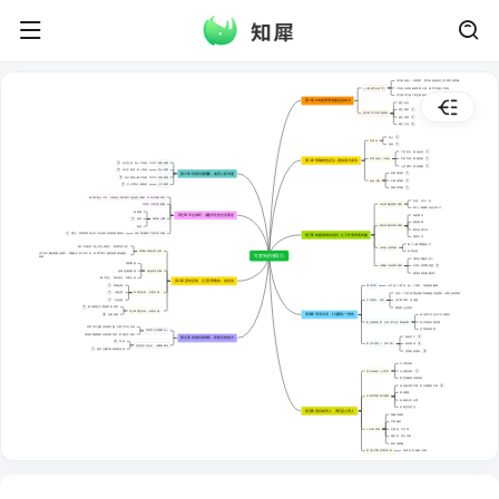
东方给的是一个高境界，西方给的是到达这个境界的阶梯
人人都能学会领导力
工具是达成目标的中间介质，领导力就是工具包
学习领导力的工具且做到知行合一，即复制领导力
第一章 80%的管理者能达到80分
建立信任
1
建立团队
提升领导力的四重修炼
1
建立体系
2
建立文化
1
定义
管理者
1
使命
1
下层执行：使命必达
1
管理者的三大角色
中层管理：面面俱到
第二章 明确角色定位，避免亲力亲为
3
自己知道，别人不知道
隐私象限
1
上层领导：营造氛围
2
自己不知道，别人知道
盲点象限
1
第六章 利用沟通视窗，改善人际沟通
初级管理者
5
自己和别人都不知道
潜能象限
1
角色分配
中级管理者
3
自己和别人都知道
公开象限
1
高级管理者
倾听不能止于听，在听的过程中要对信息进行解析，并给予积极回应
夸张、宏大一些
设定明确的团队愿景
非语言与语言更重要
每个人都感到与自己有关
深呼吸
第七章 学会倾听，创建良性的交流通道
海星模式
3
提问
倾听的步骤
激励机制
制定清晰的游戏规则
复述
财务结算方式
1
通过一系列的询问让对方认识到自身的情绪状态
用认同化解对方的失控情绪
第三章 构建游戏化组织，让工作变得更有趣
授权方式
每个人都需要被认可
善于发现员工身上闪光的地方，表场并强化它
及时的反馈系统
用绩效考核代替反馈
及时反馈
员工在不断的积极反馈中，明确自己的工作方向、有勇气和力量承担绩效考核的
可复制的领导力
结果
找到自愿参与的人
收集数据
3
自愿参与的游戏规则
为员工设置期望值
选择性接收数据
避免推理阶梯
用协议时刻提醒员工
赋予意义，得出结论，采取行动
第八章 及时反馈，让员工尊敬你、信任你
1
零级反馈
理清关系
公司是一个团队，是一个球队，目标就是赢球
1
一级反馈
鼓励性反馈（正面反馈）
任何一个员工需要反馈的时机都是打造团队一致性的好时机
1
二及反馈
打造团队一致性
员工离职时，说清楚
2
避免明显“主观色彩”的词语
褒奖时公众宣布
纠正调整型反馈（负面反馈）
第四章 理清关系，打造团队一致性
8
反馈流程
强化员工为自己工作的观念
把你要做的事，变成员工自己要做的事
用共同的目标管理
培养员工去解决具体问题，从瞎忙中走出来
适度有效授权
时间用在关键事务上
管理者最重要的任务时要培养、带领员工成长
3
善待员工
第九章 有效利用时间，拒绝无效努力
6
原则
2
前员工是熟人，而非路人
如何善待
告别沉闷的会议，头脑风暴法
1
如何正确又高效地做决策
2
优秀的管理者
方向型目标
1
团队目标的三大类型
过程型目标
理性清晰的具体目标
5
成员参与度不够，执行积极性不高
资源匮乏
目标管理的四大难题
目标拆分不合理
目标总在变化
第五章 用目标管人，而不是人管人
明确具体的
可衡量的
SMART原则
可接受、可实现
相关性、符合实际
有时间限制
套用公式制定团队目标
动词+任务+指标+目标